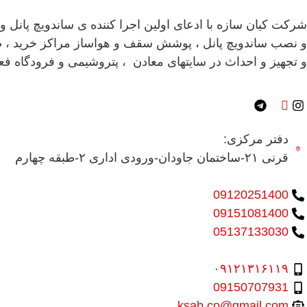
و نصب ساندویچ پانل ، پوشش سقف و هواساز مراکز خرید ، صفر
و تجهیز و احداث در سایتهای معادن ، پتروشیمی و فرودگاه فعا
دفتر مرکزی:
قرنی ۲۱-ساختمان جاودان-ورودی اداری ۲-طبقه چهارم
09120251400
09151081400
05137133030
۰۹۱۲۱۳۱۶۱۱۹
09150707931
ksab.co@gmail.com