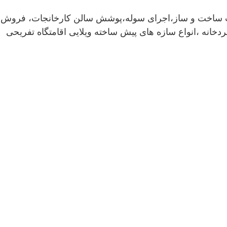
را کننده ی ساندویچ پانل و تولید کننده کانکس در شرق کشور با تجربه 30 ساله در صنعت ساخت و ساز،اجرای سوله،پوشش سالن کارخانجات، فروش
خانه ،انواع سازه های پیش ساخته ویلایی اقامتگاه تفریحی