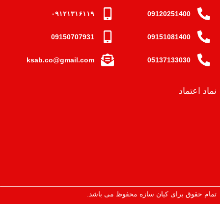
۰۹۱۲۱۳۱۶۱۱۹
09120251400
09150707931
09151081400
ksab.co@gmail.com
05137133030
نماد اعتماد
تمام حقوق برای کیان سازه محفوظ می باشد.