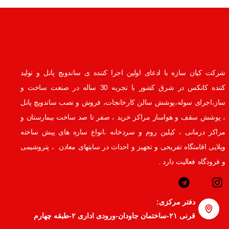
شرکت کیان سازه با ادعای اولین اجرا کننده ی ساندویچ پانل و تولید
کننده کانکس در شرق کشور با تجربه 30 ساله در صنعت ساخت و
ساز،اجرای سوله،پوشش سالن کارخانجات، فروش و نصب ساندویچ پانل
، پوشش سقف و هواساز مراکز خرید ، صفر تا صد ساخت بیمارستان و
مراکز درمانی ، کیلین روم و سردخانه ،انواع سازه های پیش ساخته
ویلایی اقامتگاه تفریحی و تجهیز و احداث در سایتهای معادن ، پتروشیمی
و فرودگاه فعالیت دارد .
دفتر مرکزی:
قرنی ۲۱-ساختمان جاودان-ورودی اداری ۲-طبقه چهارم