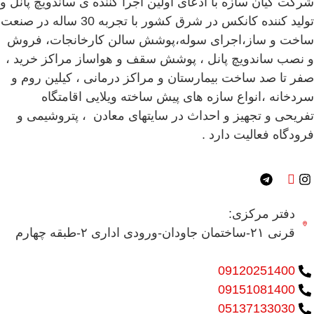
شرکت کیان سازه با ادعای اولین اجرا کننده ی ساندویچ پانل و
تولید کننده کانکس در شرق کشور با تجربه 30 ساله در صنعت
ساخت و ساز،اجرای سوله،پوشش سالن کارخانجات، فروش
و نصب ساندویچ پانل ، پوشش سقف و هواساز مراکز خرید ،
صفر تا صد ساخت بیمارستان و مراکز درمانی ، کیلین روم و
سردخانه ،انواع سازه های پیش ساخته ویلایی اقامتگاه
تفریحی و تجهیز و احداث در سایتهای معادن ، پتروشیمی و
فرودگاه فعالیت دارد .
دفتر مرکزی:
قرنی ۲۱-ساختمان جاودان-ورودی اداری ۲-طبقه چهارم
09120251400
09151081400
05137133030