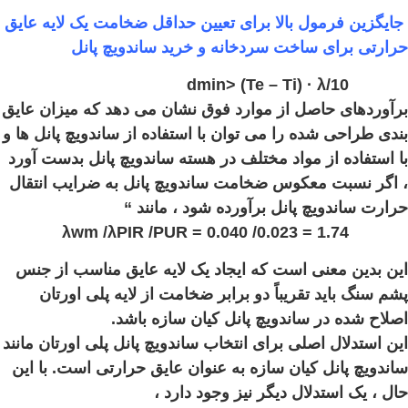
جایگزین فرمول بالا برای تعیین حداقل ضخامت یک لایه عایق
حرارتی برای ساخت سردخانه و خرید ساندویچ پانل
dmin> (Te – Ti) · λ/10
برآوردهای حاصل از موارد فوق نشان می دهد که میزان عایق
بندی طراحی شده را می توان با استفاده از ساندویچ پانل ها و
با استفاده از مواد مختلف در هسته ساندویچ پانل بدست آورد
، اگر نسبت معکوس ضخامت ساندویچ پانل به ضرایب انتقال
حرارت ساندویچ پانل برآورده شود ، مانند “
λwm /λPIR /PUR = 0.040 /0.023 = 1.74
این بدین معنی است که ایجاد یک لایه عایق مناسب از جنس
پشم سنگ باید تقریباً دو برابر ضخامت از لایه پلی اورتان
اصلاح شده در ساندویچ پانل کیان سازه باشد.
این استدلال اصلی برای انتخاب ساندویچ پانل پلی اورتان مانند
ساندویچ پانل کیان سازه به عنوان عایق حرارتی است. با این
حال ، یک استدلال دیگر نیز وجود دارد ،