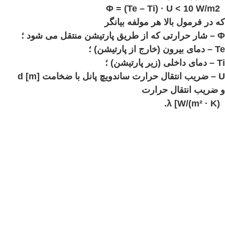
Φ = (Te – Ti) · U < 10 W/m2
که در فرمول بالا هر مولفه بیانگر
Φ – شار حرارتی که از طریق پارتیشن منتقل می شود ؛
Te – دمای بیرون (خارج از پارتیشن) ؛
Ti – دمای داخلی (زیر پارتیشن) ؛
U – ضریب انتقال حرارت ساندویچ پانل با ضخامت d [m]
و ضریب انتقال حرارت
λ [W/(m² · K).